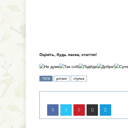
Оцініть, будь ласка, статтю!
ТЕГИ
ротанг
стулья