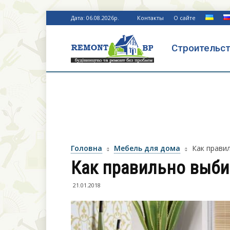
Дата: 06.08.2026р.
Контакты
О сайте
Строительст
Ремонт
без
проблем
Головна
Мебель для дома
Как прави
Как правильно выбир
21.01.2018