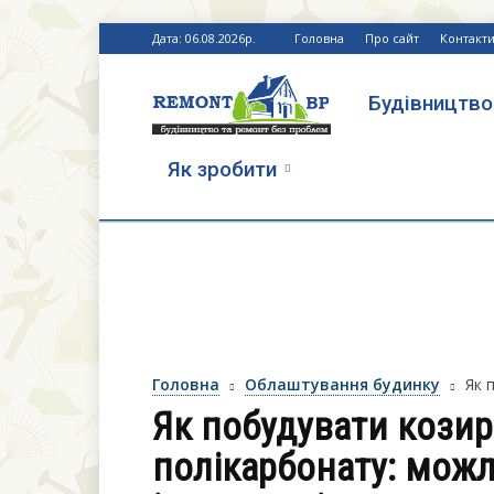
Дата: 06.08.2026р.
Головна
Про сайт
Контакт
Будівництво
Ремонт
Як зробити
без
проблем
Головна
Облаштування будинку
Як 
Як побудувати козир
полікарбонату: можл