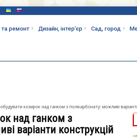
и
 та ремонт
Дизайн, інтер’єр
Cад, город
Ме
побудувати козирок над ганком з полікарбонату: можливі варіанти 
ок над ганком з
иві варіанти конструкцій