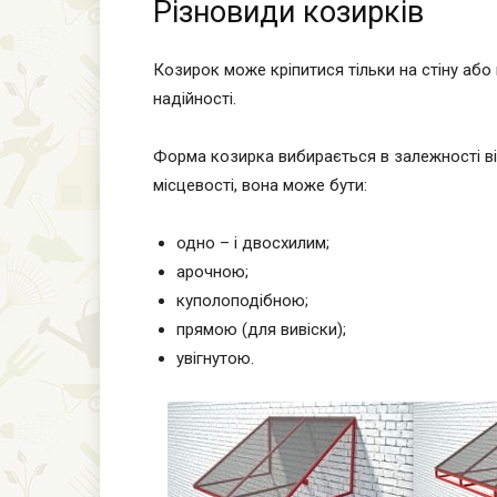
Різновиди козирків
Козирок може кріпитися тільки на стіну або
надійності.
Форма козирка вибирається в залежності ві
місцевості, вона може бути:
одно – і двосхилим;
арочною;
куполоподібною;
прямою (для вивіски);
увігнутою.