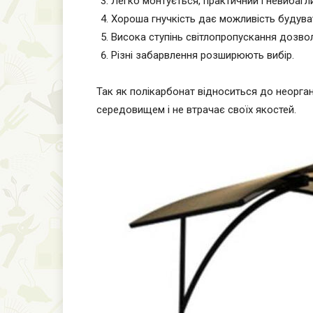
Легко монтується, практичний і невибагли
Хороша гнучкість дає можливість будува
Висока ступінь світлопропускання дозвол
Різні забарвлення розширюють вибір.
Так як полікарбонат відноситься до неоргані
середовищем і не втрачає своїх якостей.