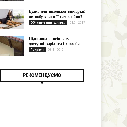
Будка для німецької вівчарки:
як побудувати її самостійно?
01.04.2017
Облаштування ділянки
Підшивка звисів даху –
доступні варіанти і способи
03.11.2017
Покрівля
РЕКОМЕНДУЄМО