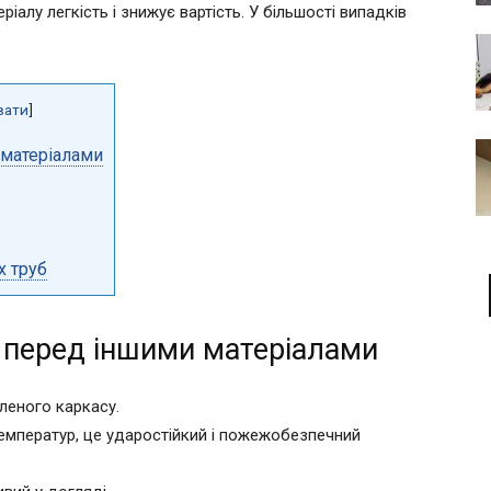
іалу легкість і знижує вартість. У більшості випадків
вати
]
 матеріалами
х труб
 перед іншими матеріалами
леного каркасу.
емператур, це ударостійкий і пожежобезпечний