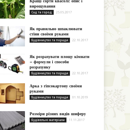
Кращі сорти квасолі: опис і
вирощування
25.05.2017
Сад та город
Як правильно шпаклювати
стіни своїми руками
22.10.2017
Будівництво та поради
Як розрахувати площу кімнати
– формули і способи
розрахунку
22.10.2017
Будівництво та поради
Арка з гіпсокартону своїми
руками
01.10.2019
Будівництво та поради
Розміри різних видів шиферу
11.11.2017
Будівельні матеріали