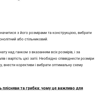
значитися з його розмірами та конструкцією, вибрати
онолітний або стільниковий.
ату над ганком з вказанням всіх розмірів, і за
ів і вартість цієї затії. Необхідно співвіднести розміри
ту, внести корективи і вибрати оптимальну схему
ть плісняви та грибка: чому це важливо для