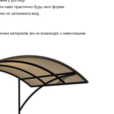
вий у догляді.
ти навіс практично будь-якої форми.
яє не затінювати вхід.
чних матеріалів, він не взаємодіє з навколишнім