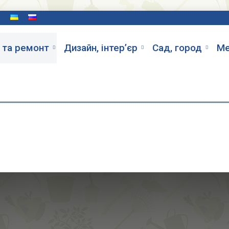
и
 та ремонт
Дизайн, інтер’єр
Cад, город
Ме