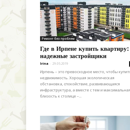
Ремонт без проблем
Где в Ирпене купить квартиру:
надежные застройщики
Irina
-
29.05.2019
Ирпень – это превосходное место, чтобы купит
недвижимость. Хорошая экологическая
обстановка, спокойствие, развивающаяся
инфраструктура, а вместе с тем и максимальна
близость к столице –...