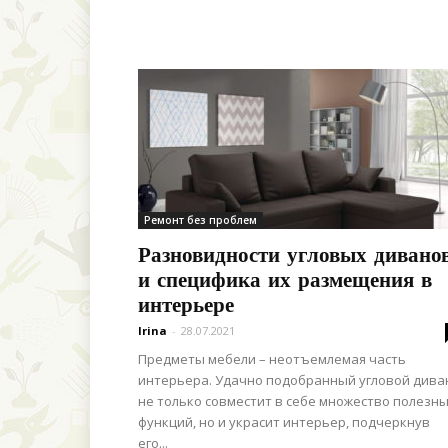
Ремонт без проблем
Разновидности угловых дивано
и специфика их размещения в
интерьере
Irina
-
28.07.2021
Предметы мебели – неотъемлемая часть
интерьера. Удачно подобранный угловой дива
не только совместит в себе множество полезн
функций, но и украсит интерьер, подчеркнув
его...