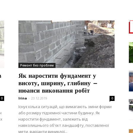
Ремонт без проблем
в
Як наростити фундамент у
висоту, ширину, глибину –
нюанси виконання робіт
Irina
-
23.12.2019
0
0
Існує кілька ситуацій, що вимагають зміни форми
н
або розміру підземної частини будинку. Як
ых
наростити фундамент, залежить від
навколишнього об'єкт ландшафту, поставленої
мети, варіанти виниклої...