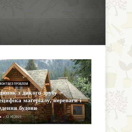
МОНТ БЕЗ ПРОБЛЕМ
динок з дикого зрубу –
ецифіка матеріалу, переваги і
едення будови
a
-
12.10.2021