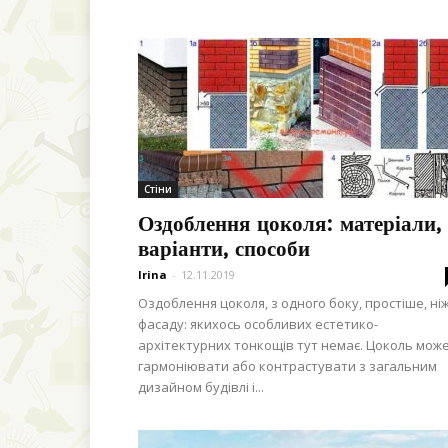
Стіни
Оздоблення цоколя: матеріали,
варіанти, способи
Irina
-
12.11.2019
Оздоблення цоколя, з одного боку, простіше, ні
фасаду: якихось особливих естетико-
архітектурних тонкощів тут немає. Цоколь мож
гармоніювати або контрастувати з загальним
дизайном будівлі і...