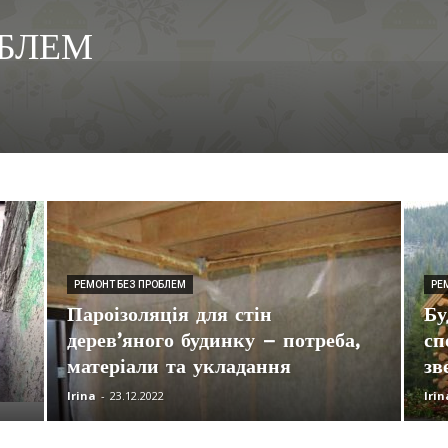
ОБЛЕМ
РЕМОНТ БЕЗ ПРОБЛЕМ
РЕ
Пароізоляція для стін
Бу
дерев’яного будинку – потреба,
сп
матеріали та укладання
зв
Irina
-
23.12.2022
Irin