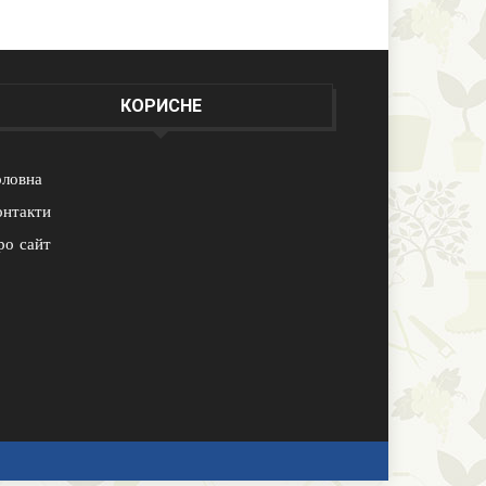
КОРИСНЕ
оловна
онтакти
ро сайт