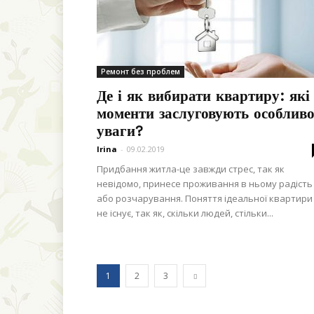
Ремонт без проблем
Де і як вибирати квартиру: які
моменти заслуговують особливо
уваги?
Irina
-
09.02.2019
Придбання житла-це завжди стрес, так як
невідомо, принесе проживання в ньому радість
або розчарування. Поняття ідеальної квартири
не існує, так як, скільки людей, стільки...
1
2
3