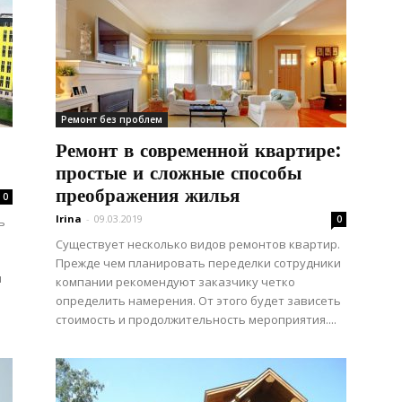
Ремонт без проблем
Ремонт в современной квартире:
простые и сложные способы
преображения жилья
0
Irina
-
09.03.2019
0
ь
Существует несколько видов ремонтов квартир.
Прежде чем планировать переделки сотрудники
я
компании рекомендуют заказчику четко
определить намерения. От этого будет зависеть
стоимость и продолжительность мероприятия....