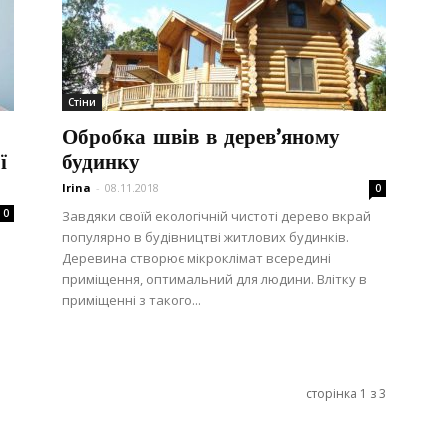
Стіни
Обробка швів в дерев’яному
ї
будинку
Irina
-
08.11.2018
0
0
Завдяки своїй екологічній чистоті дерево вкрай
популярно в будівництві житлових будинків.
Деревина створює мікроклімат всередині
приміщення, оптимальний для людини. Влітку в
приміщенні з такого...
сторінка 1 з 3