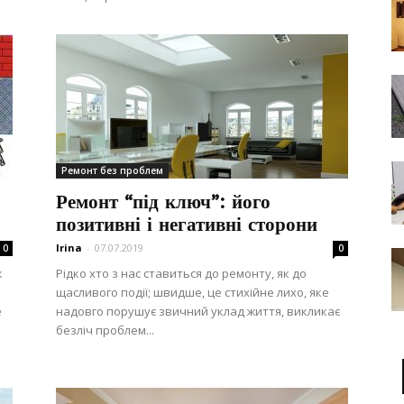
Ремонт без проблем
Ремонт “під ключ”: його
позитивні і негативні сторони
Irina
-
07.07.2019
0
0
ж
Рідко хто з нас ставиться до ремонту, як до
щасливого події; швидше, це стихійне лихо, яке
е
надовго порушує звичний уклад життя, викликає
безліч проблем...