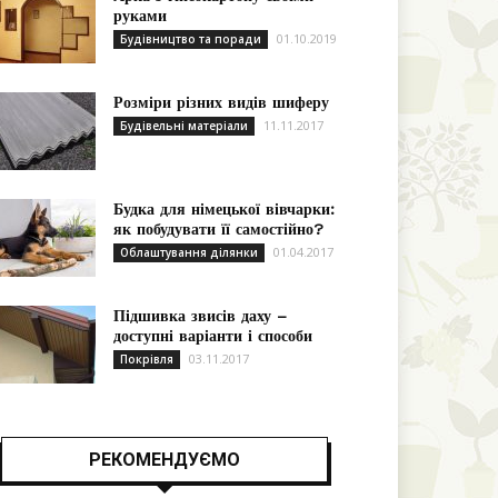
руками
01.10.2019
Будівництво та поради
Розміри різних видів шиферу
11.11.2017
Будівельні матеріали
Будка для німецької вівчарки:
як побудувати її самостійно?
01.04.2017
Облаштування ділянки
Підшивка звисів даху –
доступні варіанти і способи
03.11.2017
Покрівля
РЕКОМЕНДУЄМО