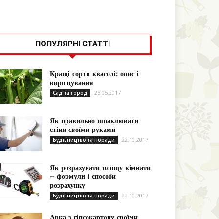
ПОПУЛЯРНІ СТАТТІ
Кращі сорти квасолі: опис і
вирощування
25.05.2017
Сад та город
Як правильно шпаклювати
стіни своїми руками
22.10.2017
Будівництво та поради
Як розрахувати площу кімнати
– формули і способи
розрахунку
22.10.2017
Будівництво та поради
Арка з гіпсокартону своїми