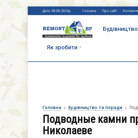
Дата: 08.08.2026р.
Головна
Про сайт
Контакт
Будівництво
Ремонт
Як зробити
без
проблем
Головна
Будівництво та поради
Под
Подводные камни пр
Николаеве