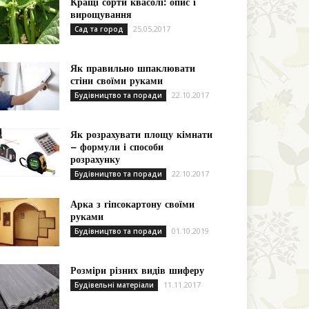
Кращі сорти квасолі: опис і
вирощування
25.05.2017
Сад та город
Як правильно шпаклювати
стіни своїми руками
22.10.2017
Будівництво та поради
Як розрахувати площу кімнати
– формули і способи
розрахунку
22.10.2017
Будівництво та поради
Арка з гіпсокартону своїми
руками
01.10.2019
Будівництво та поради
Розміри різних видів шиферу
11.11.2017
Будівельні матеріали