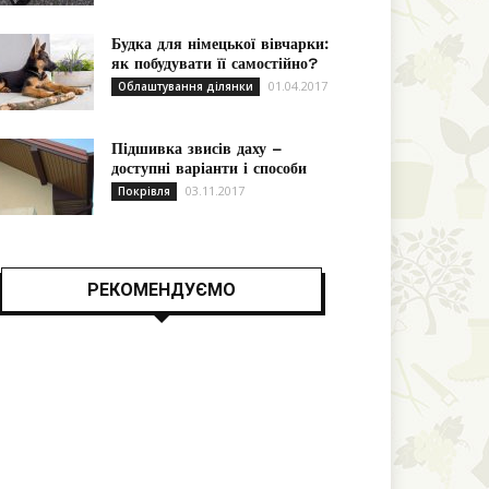
Будка для німецької вівчарки:
як побудувати її самостійно?
01.04.2017
Облаштування ділянки
Підшивка звисів даху –
доступні варіанти і способи
03.11.2017
Покрівля
РЕКОМЕНДУЄМО