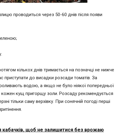
плицю проводиться через 50-60 днів після появи
зеленою;
.
ротягом кількох днів тримається на позначці не нижче
 час приступати до висадки розсади томатів. За
роливають водою, а якщо не було ніякої попередньої
ід кожен кущ пригорщу золи. Розсаду рекомендується
хні тільки саму верхівку. При сонячній погоді перші
ритінення.
я кабачків, щоб не залишитися без врожаю