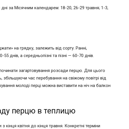
і дні за Місячним календарем: 18-20, 26-29 травня; 1-3,
жати» на грядку, залежить від сорту. Ранні,
5 днів, а середньопізні та пізні — 60-70 днів.
починати загартовування розсади перцю. Для цього
ь, збільшуючи час перебування на свіжому повітрі від
ування молоді перці можна виставити на ніч на балкон
аду перцю в теплицю
з кінця квітня до кінця травня. Конкретні терміни