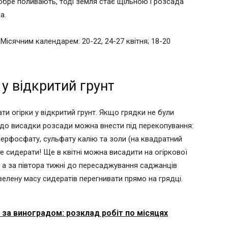
обре поливають, тоді земля стає щільною і розсада
а.
 Місячним календарем: 20-22, 24-27 квітня; 18-20
 у відкритий грунт
и огірки у відкритий грунт. Якщо грядки не були
ць до висадки розсади можна внести під перекопування:
уперфосфату, сульфату калію та золи (на квадратний
е сидерати! Ще в квітні можна висадити на огіркової
ку, а за півтора тижні до пересаджування саджанців
лену масу сидератів перегнивати прямо на грядці.
за виноградом: розклад робіт по місяцях