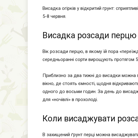
Висадка огірків у відкритий грунт: сприятлив
5-8 червня.
Висадка розсади перцю
Вік розсади перцю, в якому їй пора «переїжд
середньоранні сорти вирощують протягом 50-5
Приблизно за два тижні до висадки можна 
вікно, де стоять ємності, щодня відкривают
одного до восьми годин. За день до висадж
для «ночівлі» в прохолоді.
Коли висаджувати розс
В захищений ґрунт перці можна висаджувати 