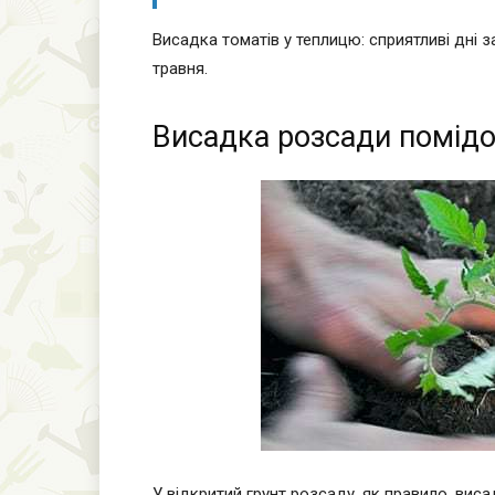
Висадка томатів у теплицю: сприятливі дні за
травня.
Висадка розсади помідор
У відкритий грунт розсаду, як правило, виса