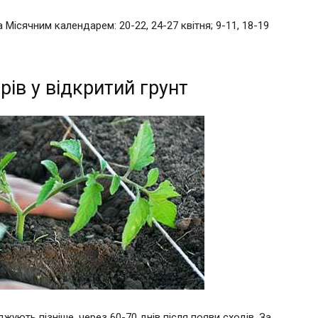
 Місячним календарем: 20-22, 24-27 квітня; 9-11, 18-19
ів у відкритий грунт
джують пізніше, через 60-70 днів після появи сходів. За