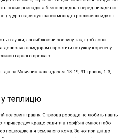
яють полив розсади, а безпосередньо перед висадкою
процедура підвищує шанси молодої рослини швидко і
ють в лунки, заглиблюючи рослину так, щоб зовні
дка дозволяє помідорам наростити потужну кореневу
лини і гарного врожаю.
і дні за Місячним календарем: 18-19, 31 травня; 1-3,
 у теплицю
гій половині травня. Огіркова розсада не любить навіть
 «привереду» краще садити в торф’яні ємності або
ез пошкодження земляного кома. За чотири дні до