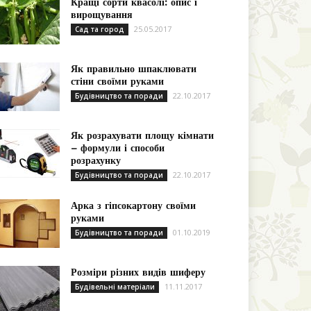
Кращі сорти квасолі: опис і
вирощування
25.05.2017
Сад та город
Як правильно шпаклювати
стіни своїми руками
22.10.2017
Будівництво та поради
Як розрахувати площу кімнати
– формули і способи
розрахунку
22.10.2017
Будівництво та поради
Арка з гіпсокартону своїми
руками
01.10.2019
Будівництво та поради
Розміри різних видів шиферу
11.11.2017
Будівельні матеріали