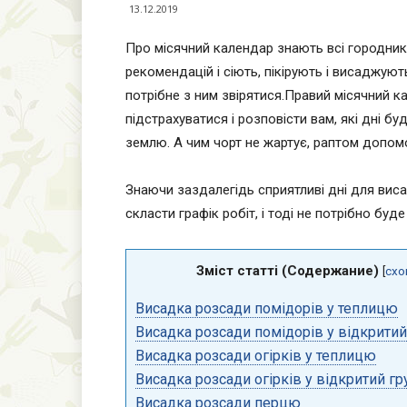
13.12.2019
Про місячний календар знають всі городник
рекомендацій і сіють, пікірують і висаджують
потрібне з ним звірятися.
Правий місячний ка
підстрахуватися і розповісти вам, які дні 
землю. А чим чорт не жартує, раптом допо
Знаючи заздалегідь сприятливі дні для виса
скласти графік робіт, і тоді не потрібно бу
Зміст статті (Содержание)
[
схо
Висадка розсади помідорів у теплицю
Висадка розсади помідорів у відкритий
Висадка розсади огірків у теплицю
Висадка розсади огірків у відкритий гр
Висадка розсади перцю