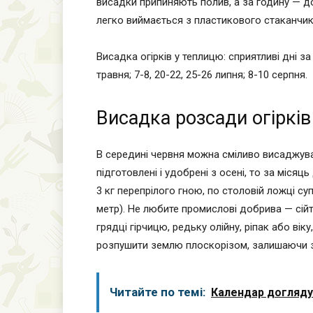
висадки припиняють полив, а за годину — д
легко виймається з пластикового стаканчик
Висадка огірків у теплицю: сприятливі дні за
травня; 7-8, 20-22, 25-26 липня; 8-10 серпня.
Висадка розсади огірків
В середині червня можна сміливо висаджуват
підготовлені і удобрені з осені, то за міся
3 кг перепрілого гною, по столовій ложці с
метр). Не любите промислові добрива — сійт
грядці гірчицю, редьку олійну, ріпак або ві
розпушити землю плоскорізом, залишаючи зе
Читайте по темі:
Календар догляду 