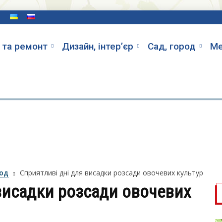
и
 та ремонт
Дизайн, інтер’єр
Cад, город
Ме
род
Сприятливі дні для висадки розсади овочевих культур
висадки розсади овочевих