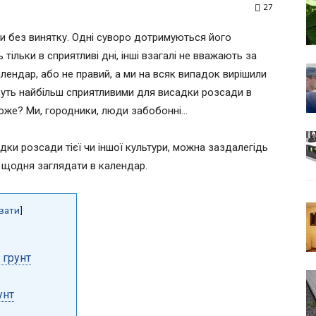
27
и без винятку. Одні суворо дотримуються його
 тільки в сприятливі дні, інші взагалі не вважають за
лендар, або не правий, а ми на всяк випадок вирішили
будуть найбільш сприятливими для висадки розсади в
може? Ми, городники, люди забобонні…
дки розсади тієї чи іншої культури, можна заздалегідь
де щодня заглядати в календар.
вати
]
 грунт
унт