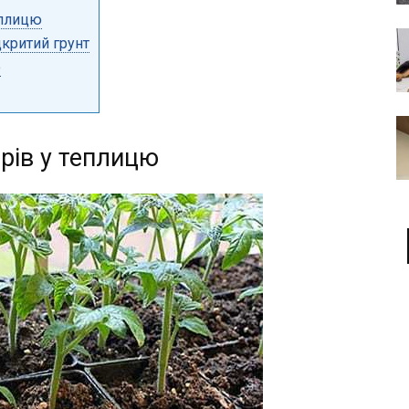
еплицю
критий грунт
ю
рів у теплицю