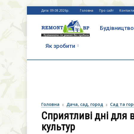
Дата: 09.08.2026р.
Головна
Про сайт
Контакт
Будівництво
Ремонт
Як зробити
без
проблем
Головна
Дача, сад, город
Сад та го
Сприятливі дні для 
культур