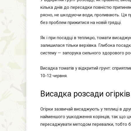
кілька днів до пересадки повністю припин
рясно, не шкодуючи води, проливають. Ця 
без проблем прижитися на новій грядці.
Як і при посадці в теплицю, томати висаджу
залишилася тільки верхівка. Глибока поса
систему — запорука сильного здорового рос
Висадка томатів у відкритий грунт: сприятлив
10-12 червня.
Висадка розсади огірків
Огірки зазвичай висаджують у теплиці в дру
найменшого ушкодження корінців, так що цю
пересаджувати методом перевалки, тобто б