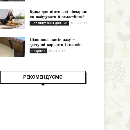
Будка для німецької вівчарки:
як побудувати її самостійно?
01.04.2017
Облаштування ділянки
Підшивка звисів даху –
доступні варіанти і способи
03.11.2017
Покрівля
РЕКОМЕНДУЄМО