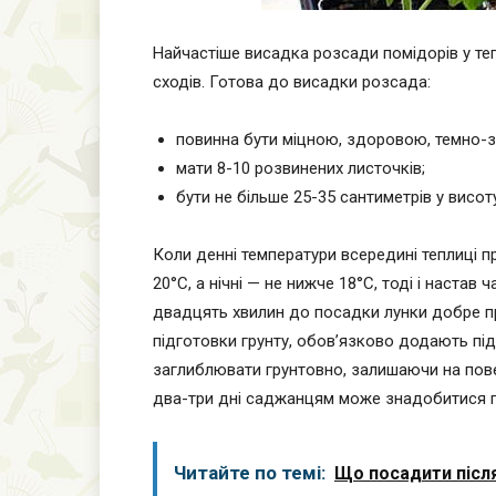
Найчастіше висадка розсади помідорів у те
сходів. Готова до висадки розсада:
повинна бути міцною, здоровою, темно-
мати 8-10 розвинених листочків;
бути не більше 25-35 сантиметрів у висоту
Коли денні температури всередині теплиці п
20°С, а нічні — не нижче 18°С, тоді і настав
двадцять хвилин до посадки лунки добре п
підготовки грунту, обов’язково додають п
заглиблювати грунтовно, залишаючи на повер
два-три дні саджанцям може знадобитися п
Читайте по темі:
Що посадити післ